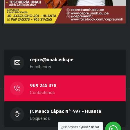
cepre@unah.edu.pe
Escríbenos
969 245 378
Contáctenos
Jr. Manco Cápac N° 497 - Huanta
Ubíquenos
¿Necesitas ayuda?
habla