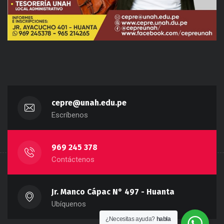
cepre@unah.edu.pe
Escríbenos
969 245 378
Contáctenos
Jr. Manco Cápac N° 497 - Huanta
Ubíquenos
¿Necesitas ayuda?
habla