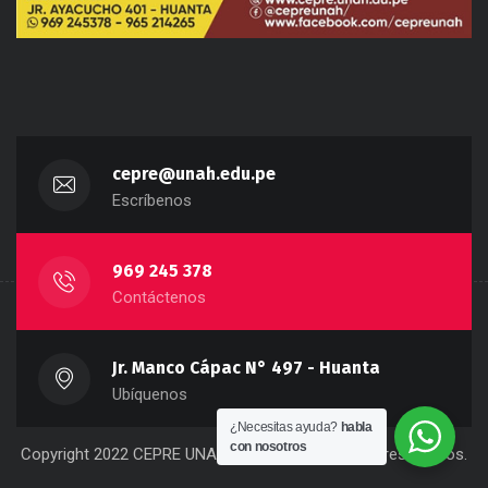
cepre@unah.edu.pe
Escríbenos
969 245 378
Contáctenos
Jr. Manco Cápac N° 497 - Huanta
Ubíquenos
¿Necesitas ayuda?
habla
con nosotros
Copyright 2022 CEPRE UNAH. Todos los derechos reservados.