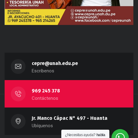
cepre@unah.edu.pe
Escríbenos
969 245 378
Contáctenos
Jr. Manco Cápac N° 497 - Huanta
Ubíquenos
¿Necesitas ayuda?
habla