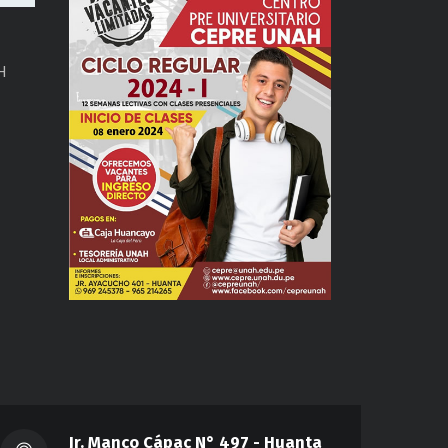
H
Jr. Manco Cápac N° 497 - Huanta