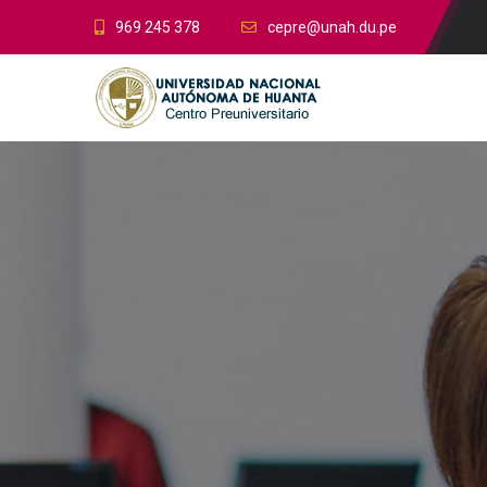
969 245 378
cepre@unah.du.pe