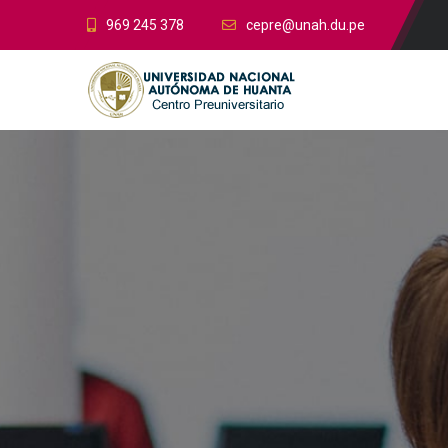
969 245 378
cepre@unah.du.pe